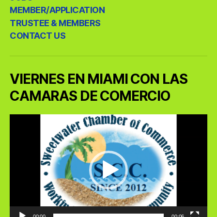
MEMBER/APPLICATION
TRUSTEE & MEMBERS
CONTACT US
VIERNES EN MIAMI CON LAS
CAMARAS DE COMERCIO
V
i
d
e
o
P
l
a
y
e
00:00
00:06