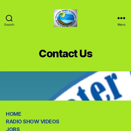
Search
Menu
SWEETWATER
CHAMBER
OF
COMMERCE
Contact Us
HOME
RADIO SHOW VIDEOS
JOBS